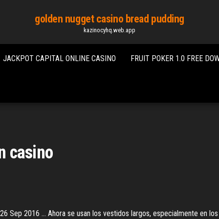
golden nugget casino bread pudding
kazinocyhq.web.app
JACKPOT CAPITAL ONLINE CASINO
FRUIT POKER 1.0 FREE DO
un casino
6 Sep 2016 ... Ahora se usan los vestidos largos, especialmente en los c