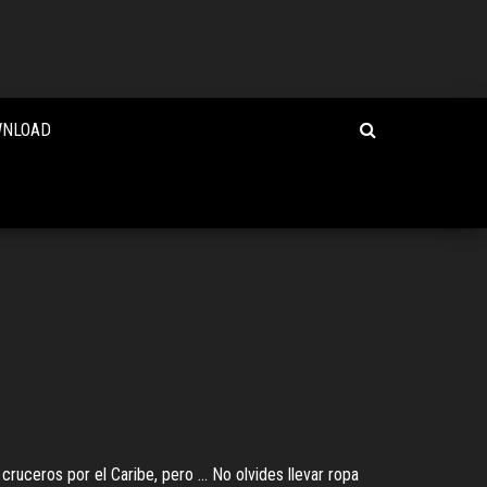
WNLOAD
ruceros por el Caribe, pero ... No olvides llevar ropa